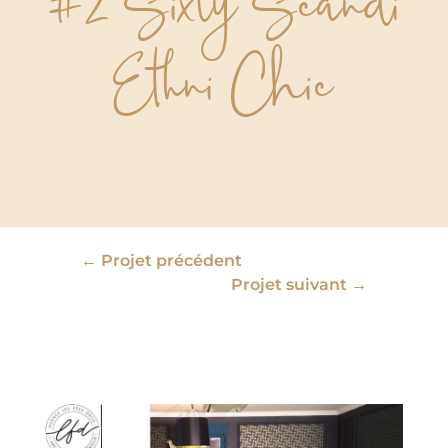
#2 Sixty Scandi
Ethni Chic
←
Projet précédent
Projet suivant
→